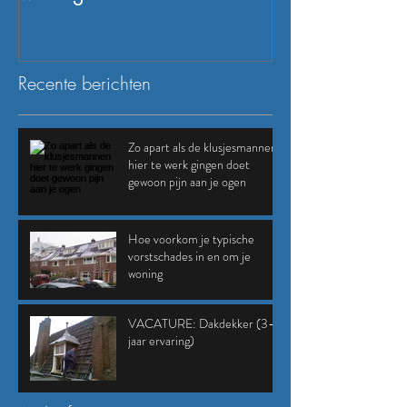
Recente berichten
Zo apart als de klusjesmannen
hier te werk gingen doet
gewoon pijn aan je ogen
Hoe voorkom je typische
vorstschades in en om je
woning
VACATURE: Dakdekker (3-5
jaar ervaring)