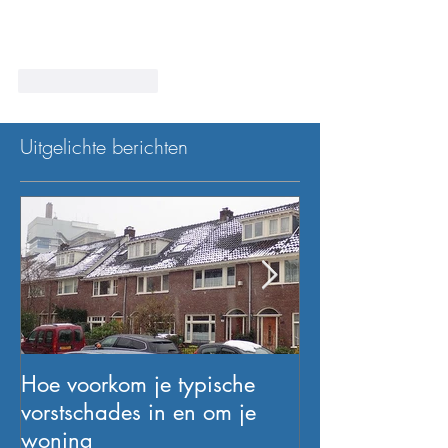
Like
Reageren
Uitgelichte berichten
Hoe voorkom je typische
VACATURE: Dak
vorstschades in en om je
jaar ervaring)
woning